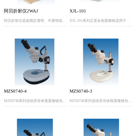
阿贝折射仪2WAJ
XJL-101
阿贝折射仪是能测定透明、半透明或固体的折射率nD和平均色散nF-nC的仪器（其中以测透明液体为主）。如仪器上接有恒温器，则可测定温度为0℃~70℃内的折射率nD。本仪器也能测出蔗糖溶液内含糖量浓度百分数。
XJL-101系列正置金相显微镜适用于对不透明物体的进行显微观察。配置大移动范围的机械式载物台、落射照明器、内置偏光观察装置
MZS0740-4
MZS0740-3
MZS0740系列连续变倍体视显微镜包括MZS0740 (45°双目倾斜)，MZS0740T（60°双目倾斜）两大类。
MZS0740系列连续变倍体视显微镜包括MZS0740 (45°双目倾斜)，MZS0740T（60°双目倾斜）两大类。采用独特高清晰度光学系统，广泛用于微电子、精密加工和其它科技工业领域。