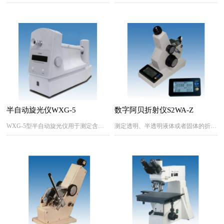
半自动旋光仪WXG-5
数字阿贝折射仪S2WA-Z
WXG-5型半自动旋光仪用于测定含有旋光性化合物的液体或溶液的旋光性及比旋度，并可根据测量值计算物质的纯度、溶度及百分含量。
测定透明、半透明液体或者固体的折射率和浓度，通过精密广电测量的办法，并结合微处理技术，可直接将测量数据显示在液晶显示器上。它是石油工业、油脂、食品工业、日用化学、制糖工业和地址勘察等有关企业、科研、教学等部门不可缺少的常用仪器之一。