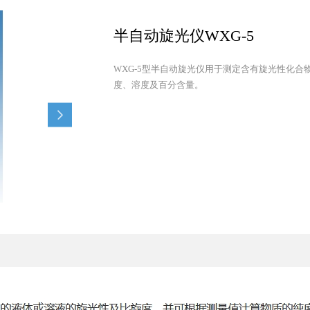
半自动旋光仪WXG-5
WXG-5型半自动旋光仪用于测定含有旋光性化
度、溶度及百分含量。